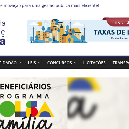
e inovação para uma gestão pública mais eficiente!
 emprego pode estar mais perto do que você imagina
no Qualifica Guará
de Guaratinguetá divulga novo cronograma dos editais da PNAB
á realizará ação de vacinação contra a Febre Amarela na região d
CIDADÃO
LEIS
CONCURSOS
LICITAÇÕES
TRANSP