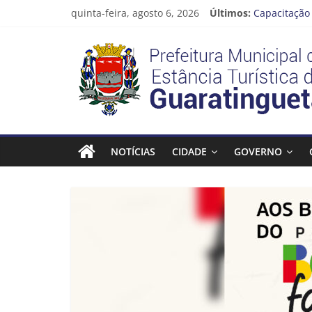
Pular
quinta-feira, agosto 6, 2026
Últimos:
Capacitação 
para
Seu próximo
o
Prefeitura
Novo curso 
conteúdo
Prefeitura 
Guaratinguet
Estância
Turística
NOTÍCIAS
CIDADE
GOVERNO
Guaratinguetá
Prefeitura
Estância
Turística
Guaratinguetá