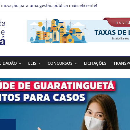
 inovação para uma gestão pública mais eficiente!
emprego pode estar mais perto do que você imagina
 Qualifica Guará
 Guaratinguetá divulga novo cronograma dos editais da PNAB
 realizará ação de vacinação contra a Febre Amarela na região da
CIDADÃO
LEIS
CONCURSOS
LICITAÇÕES
TRANSP