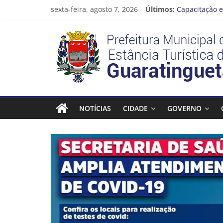
Pular
sexta-feira, agosto 7, 2026
Últimos:
Capacitação e
para
Seu próximo 
o
Prefeitura
Novo curso no
conteúdo
Prefeitura de
Guaratinguetá
Estância
Turística
NOTÍCIAS
CIDADE
GOVERNO
Guaratinguetá
Prefeitura
Estância
Turística
Guaratinguetá