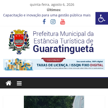
Pular
quinta-feira, agosto 6, 2026
para
Últimos:
Barra de Ferramentas Aberta
o
Capacitação e inovação para uma gestão pública mais
conteúdo
eficiente!
Seu próximo emprego pode estar mais perto do que você
imagina
Novo curso no Qualifica Guará
Prefeitura de Guaratinguetá divulga novo cronograma dos
editais da PNAB
Guaratinguetá realizará ação de vacinação contra a Febre
Prefeitura
Amarela na região da Rocinha
Estância
Turística
Guaratinguetá