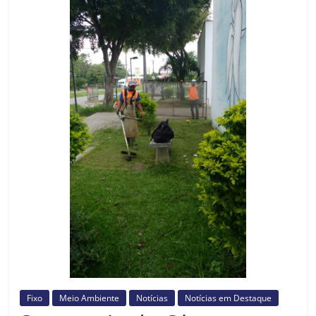
Prefeitura
Estância
Turística
Guaratinguetá
Fixo
Meio Ambiente
Notícias
Notícias em Destaque