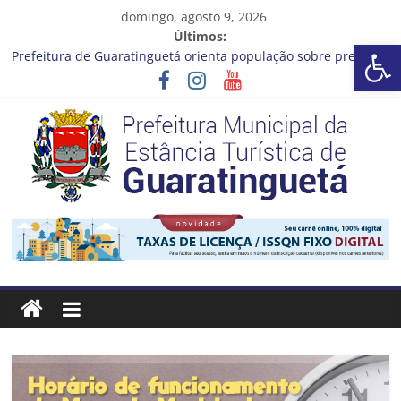
Pular
domingo, agosto 9, 2026
para
Últimos:
Barra de Ferramentas Aberta
o
Prefeitura de Guaratinguetá orienta população sobre previsão
conteúdo
de ventos fortes e chuva entre os dias 6 e 8 de agosto
Atenção, motoristas!
Cinema Pontos MIS | Programação de Agosto
Neste sábado (08), a Prefeitura de Guaratinguetá realiza mais
uma edição do programa “Sábado Saúde”
A Operação Cata Bagulho atenderá o seguinte bairro neste
sábado, (08)
Prefeitura
Estância
Turística
Guaratinguetá