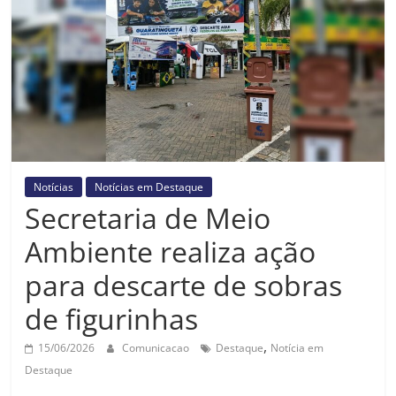
Prefeitura
Estância
Turística
Guaratinguetá
Notícias
Notícias em Destaque
Secretaria de Meio
Ambiente realiza ação
para descarte de sobras
de figurinhas
,
15/06/2026
Comunicacao
Destaque
Notícia em
Destaque