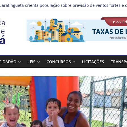
uaratinguetá orienta população sobre previsão de ventos fortes e c
stas!
MIS | Programação de Agosto
08), a Prefeitura de Guaratinguetá realiza mais uma edição do pr
 Bagulho atenderá o seguinte bairro neste sábado, (08)
CIDADÃO
LEIS
CONCURSOS
LICITAÇÕES
TRANSP