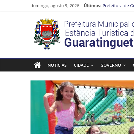
Pular
domingo, agosto 9, 2026
Últimos:
Prefeitura de G
para
Atenção, motori
o
Prefeitura
Cinema Pontos 
conteúdo
Neste sábado (
A Operação Cata
Estância
Turística
NOTÍCIAS
CIDADE
GOVERNO
Guaratinguetá
Prefeitura
Estância
Turística
Guaratinguetá