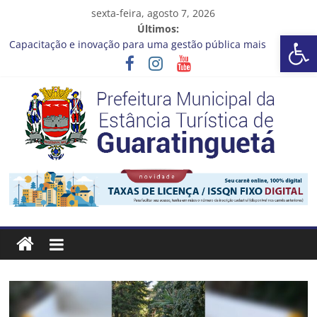
Pular
sexta-feira, agosto 7, 2026
para
Últimos:
Barra de Ferramentas Aberta
o
Capacitação e inovação para uma gestão pública mais
conteúdo
eficiente!
Seu próximo emprego pode estar mais perto do que você
imagina
Novo curso no Qualifica Guará
Prefeitura de Guaratinguetá divulga novo cronograma dos
editais da PNAB
Guaratinguetá realizará ação de vacinação contra a Febre
Prefeitura
Amarela na região da Rocinha
Estância
Turística
Guaratinguetá