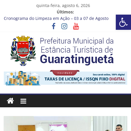
Pular
quinta-feira, agosto 6, 2026
para
Últimos:
Barra de Ferramentas Aberta
o
Cronograma do Limpeza em Ação – 03 a 07 de Agosto
conteúdo
Prefeitura de Guaratinguetá entrega revitalização da Praça
Coelho Neto
Vem conferir como nossos alunos estão ainda mais lindos!
CRONOGRAMA DE LAVAGEM E LIMPEZA DOS RESERVATÓRIOS
Guaratinguetá se destaca em competições esportivas da
região
Prefeitura
Estância
Turística
Guaratinguetá