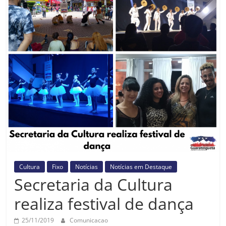
Prefeitura
Estância
Turística
Guaratinguetá
Cultura
Fixo
Notícias
Notícias em Destaque
Secretaria da Cultura
realiza festival de dança
25/11/2019
Comunicacao