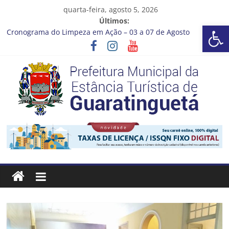
Pular
quarta-feira, agosto 5, 2026
para
Últimos:
Barra de Ferramentas Aberta
o
Cronograma do Limpeza em Ação – 03 a 07 de Agosto
conteúdo
Prefeitura de Guaratinguetá entrega revitalização da Praça
Coelho Neto
Vem conferir como nossos alunos estão ainda mais lindos!
CRONOGRAMA DE LAVAGEM E LIMPEZA DOS RESERVATÓRIOS
Guaratinguetá se destaca em competições esportivas da
região
Prefeitura
Estância
Turística
Guaratinguetá