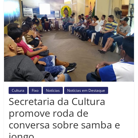
Prefeitura
Estância
Turística
Guaratinguetá
Cultura
Fixo
Notícias
Notícias em Destaque
Secretaria da Cultura
promove roda de
conversa sobre samba e
jongo