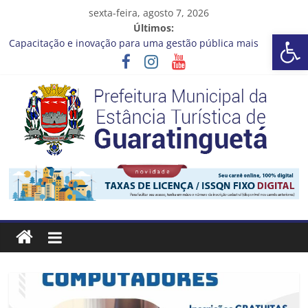
Pular
sexta-feira, agosto 7, 2026
para
Últimos:
Barra de Ferramentas Aberta
o
Capacitação e inovação para uma gestão pública mais
conteúdo
eficiente!
Seu próximo emprego pode estar mais perto do que você
imagina
Novo curso no Qualifica Guará
Prefeitura de Guaratinguetá divulga novo cronograma dos
editais da PNAB
Guaratinguetá realizará ação de vacinação contra a Febre
Prefeitura
Amarela na região da Rocinha
Estância
Turística
Guaratinguetá