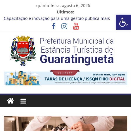
Pular
quinta-feira, agosto 6, 2026
para
Últimos:
Barra de Ferramentas Aberta
o
Capacitação e inovação para uma gestão pública mais
conteúdo
eficiente!
Seu próximo emprego pode estar mais perto do que você
imagina
Novo curso no Qualifica Guará
Prefeitura de Guaratinguetá divulga novo cronograma dos
editais da PNAB
Guaratinguetá realizará ação de vacinação contra a Febre
Prefeitura
Amarela na região da Rocinha
Estância
Turística
Guaratinguetá