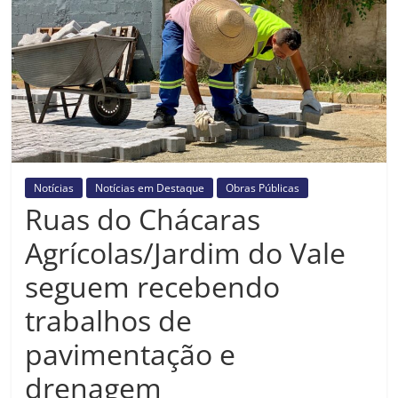
Prefeitura
Estância
Turística
Guaratinguetá
Notícias
Notícias em Destaque
Obras Públicas
Ruas do Chácaras
Agrícolas/Jardim do Vale
seguem recebendo
trabalhos de
pavimentação e
drenagem