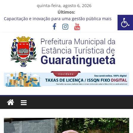
Pular
quinta-feira, agosto 6, 2026
para
Últimos:
Barra de Ferramentas Aberta
o
Capacitação e inovação para uma gestão pública mais
conteúdo
eficiente!
Seu próximo emprego pode estar mais perto do que você
imagina
Novo curso no Qualifica Guará
Prefeitura de Guaratinguetá divulga novo cronograma dos
editais da PNAB
Guaratinguetá realizará ação de vacinação contra a Febre
Prefeitura
Amarela na região da Rocinha
Estância
Turística
Guaratinguetá