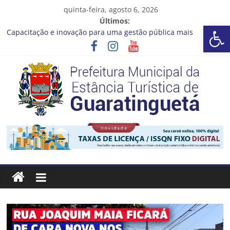
Pular
quinta-feira, agosto 6, 2026
para
Últimos:
Barra de Ferramentas Aberta
o
Capacitação e inovação para uma gestão pública mais
conteúdo
eficiente!
Seu próximo emprego pode estar mais perto do que você
imagina
Novo curso no Qualifica Guará
Prefeitura de Guaratinguetá divulga novo cronograma dos
editais da PNAB
Guaratinguetá realizará ação de vacinação contra a Febre
Prefeitura
Amarela na região da Rocinha
Estância
Turística
Guaratinguetá