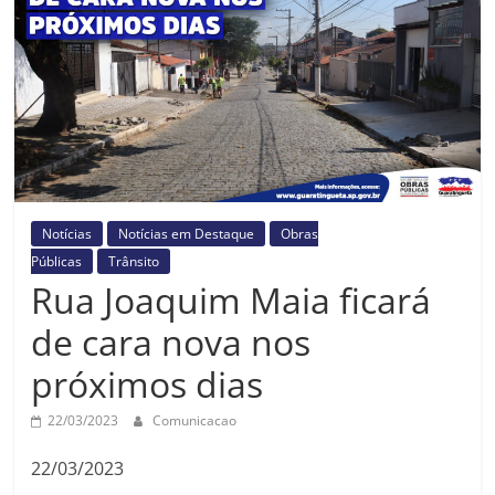
Prefeitura
Estância
Turística
Guaratinguetá
Notícias
Notícias em Destaque
Obras
Públicas
Trânsito
Rua Joaquim Maia ficará
de cara nova nos
próximos dias
22/03/2023
Comunicacao
22/03/2023