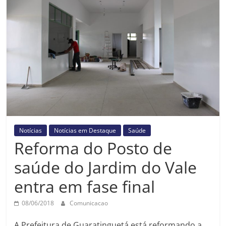
Prefeitura
Estância
Turística
Guaratinguetá
Notícias
Notícias em Destaque
Saúde
Reforma do Posto de
saúde do Jardim do Vale
entra em fase final
08/06/2018
Comunicacao
A Prefeitura de Guaratinguetá está reformando a