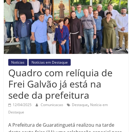
Prefeitura
Estância
Turística
Guaratinguetá
Notícias
Notícias em Destaque
Quadro com relíquia de
Frei Galvão já está na
sede da prefeitura
,
12/04/2025
Comunicacao
Destaque
Notícia em
Destaque
A Prefeitura de Guaratinguetá realizou na tarde