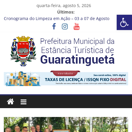
Pular
quarta-feira, agosto 5, 2026
para
Últimos:
Barra de Ferramentas Aberta
o
Cronograma do Limpeza em Ação – 03 a 07 de Agosto
conteúdo
Prefeitura de Guaratinguetá entrega revitalização da Praça
Coelho Neto
Vem conferir como nossos alunos estão ainda mais lindos!
CRONOGRAMA DE LAVAGEM E LIMPEZA DOS RESERVATÓRIOS
Guaratinguetá se destaca em competições esportivas da
região
Prefeitura
Estância
Turística
Guaratinguetá