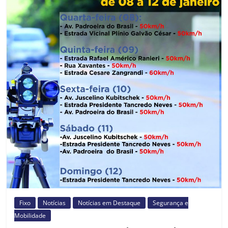
Prefeitura
Estância
Turística
Guaratinguetá
Fixo
Notícias
Notícias em Destaque
Segurança e
Mobilidade