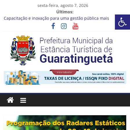
Pular
sexta-feira, agosto 7, 2026
para
Últimos:
Barra de Ferramentas Aberta
o
Capacitação e inovação para uma gestão pública mais
conteúdo
eficiente!
Seu próximo emprego pode estar mais perto do que você
imagina
Novo curso no Qualifica Guará
Prefeitura de Guaratinguetá divulga novo cronograma dos
editais da PNAB
Guaratinguetá realizará ação de vacinação contra a Febre
Prefeitura
Amarela na região da Rocinha
Estância
Turística
Guaratinguetá