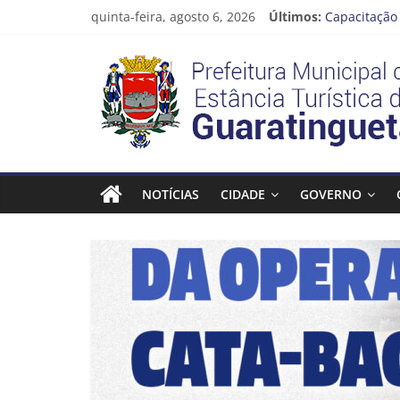
Pular
quinta-feira, agosto 6, 2026
Últimos:
Capacitação 
para
Seu próximo
o
Prefeitura
Novo curso 
conteúdo
Prefeitura 
Guaratinguet
Estância
Turística
NOTÍCIAS
CIDADE
GOVERNO
Guaratinguetá
Prefeitura
Estância
Turística
Guaratinguetá