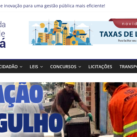
e inovação para uma gestão pública mais eficiente!
 emprego pode estar mais perto do que você imagina
no Qualifica Guará
de Guaratinguetá divulga novo cronograma dos editais da PNAB
á realizará ação de vacinação contra a Febre Amarela na região d
CIDADÃO
LEIS
CONCURSOS
LICITAÇÕES
TRANSP