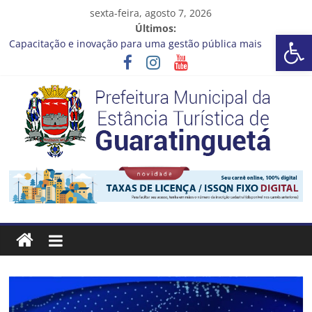
Pular
sexta-feira, agosto 7, 2026
para
Últimos:
Barra de Ferramentas Aberta
o
Capacitação e inovação para uma gestão pública mais
conteúdo
eficiente!
Seu próximo emprego pode estar mais perto do que você
imagina
Novo curso no Qualifica Guará
Prefeitura de Guaratinguetá divulga novo cronograma dos
editais da PNAB
Guaratinguetá realizará ação de vacinação contra a Febre
Prefeitura
Amarela na região da Rocinha
Estância
Turística
Guaratinguetá