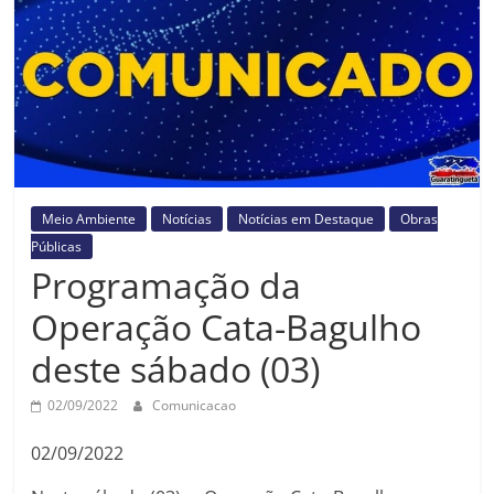
Prefeitura
Estância
Turística
Guaratinguetá
Meio Ambiente
Notícias
Notícias em Destaque
Obras
Públicas
Programação da
Operação Cata-Bagulho
deste sábado (03)
02/09/2022
Comunicacao
02/09/2022