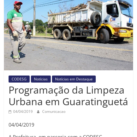
Prefeitura
Estância
Turística
Guaratinguetá
CODESG
Notícias
Notícias em Destaque
Programação da Limpeza
Urbana em Guaratinguetá
04/04/2019
Comunicacao
04/04/2019
A Prefeitura, em parceria com a CODESG