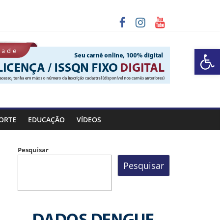
programa “Sábado Saúde”
Barra de Ferramentas Aberta
 chuva entre os dias 6 e 8 de agosto
ORTE
EDUCAÇÃO
VÍDEOS
Pesquisar
Pesquisar