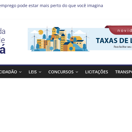
emprego pode estar mais perto do que você imagina
s MIS | Programação de Agosto
(08), a Prefeitura de Guaratinguetá realiza mais uma edição do 
ta Bagulho atenderá o seguinte bairro neste sábado, (08)
 Guaratinguetá orienta população sobre previsão de ventos fortes e
CIDADÃO
LEIS
CONCURSOS
LICITAÇÕES
TRANSP