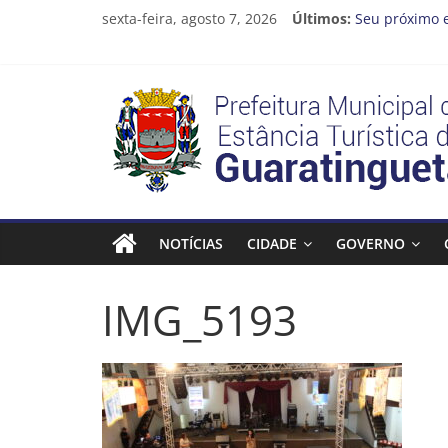
Pular
sexta-feira, agosto 7, 2026
Últimos:
Seu próximo 
para
Cinema Ponto
o
Neste sábado 
conteúdo
A Operação Ca
Prefeitura
Prefeitura de
Estância
Turística
NOTÍCIAS
CIDADE
GOVERNO
Guaratinguetá
IMG_5193
Prefeitura
Estância
Turística
Guaratinguetá