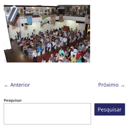
Prefeitura
Estância
Turística
Guaratinguetá
← Anterior
Próximo →
Pesquisar
Pesquisar