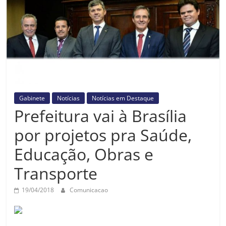
Prefeitura
Estância
Turística
Guaratinguetá
Gabinete
Notícias
Notícias em Destaque
Prefeitura vai à Brasília
por projetos pra Saúde,
Educação, Obras e
Transporte
19/04/2018
Comunicacao