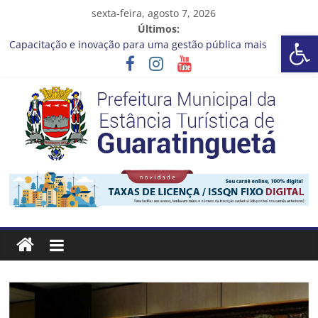
Pular
sexta-feira, agosto 7, 2026
para
Últimos:
Barra de Ferramentas Aberta
o
Capacitação e inovação para uma gestão pública mais
conteúdo
eficiente!
Seu próximo emprego pode estar mais perto do que você
imagina
Novo curso no Qualifica Guará
Prefeitura de Guaratinguetá divulga novo cronograma dos
editais da PNAB
Guaratinguetá realizará ação de vacinação contra a Febre
Prefeitura
Amarela na região da Rocinha
Estância
Turística
Guaratinguetá