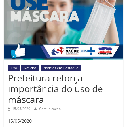
Prefeitura
Estância
Turística
Guaratinguetá
Fixo
Notícias
Notícias em Destaque
Prefeitura reforça
importância do uso de
máscara
15/05/2020
Comunicacao
15/05/2020