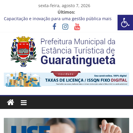
Pular
sexta-feira, agosto 7, 2026
para
Últimos:
Barra de Ferramentas Aberta
o
Capacitação e inovação para uma gestão pública mais
conteúdo
eficiente!
Seu próximo emprego pode estar mais perto do que você
imagina
Novo curso no Qualifica Guará
Prefeitura de Guaratinguetá divulga novo cronograma dos
editais da PNAB
Guaratinguetá realizará ação de vacinação contra a Febre
Prefeitura
Amarela na região da Rocinha
Estância
Turística
Guaratinguetá