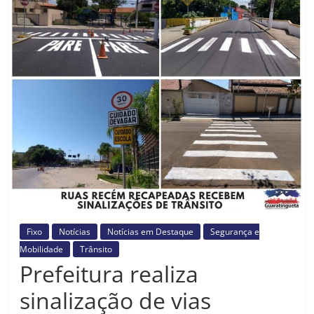
Prefeitura
Estância
Turística
Guaratinguetá
Fixo
Notícias
Notícias em Destaque
Segurança e
Mobilidade
Trânsito
Prefeitura realiza
sinalização de vias