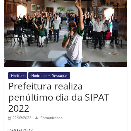
Prefeitura
Estância
Turística
Guaratinguetá
Notícias
Notícias em Destaque
Prefeitura realiza
penúltimo dia da SIPAT
2022
22/09/2022
Comunicacao
22/02/2022