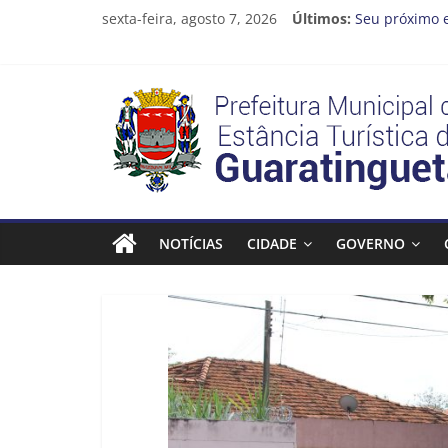
Pular
sexta-feira, agosto 7, 2026
Últimos:
Seu próximo 
para
Cinema Ponto
o
Neste sábado 
conteúdo
A Operação Ca
Prefeitura
Prefeitura de
Estância
Turística
NOTÍCIAS
CIDADE
GOVERNO
Guaratinguetá
Prefeitura
Estância
Turística
Guaratinguetá