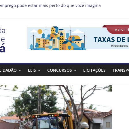
emprego pode estar mais perto do que você imagina
s MIS | Programação de Agosto
(08), a Prefeitura de Guaratinguetá realiza mais uma edição do 
ta Bagulho atenderá o seguinte bairro neste sábado, (08)
 Guaratinguetá orienta população sobre previsão de ventos fortes e
CIDADÃO
LEIS
CONCURSOS
LICITAÇÕES
TRANSP