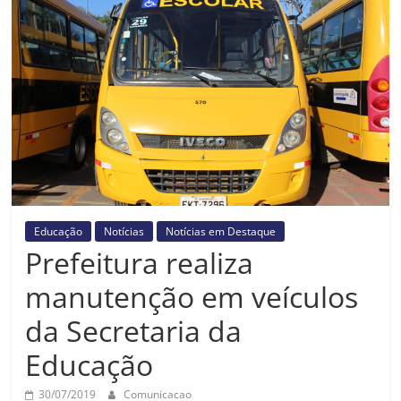
Prefeitura
Estância
Turística
Guaratinguetá
Educação
Notícias
Notícias em Destaque
Prefeitura realiza
manutenção em veículos
da Secretaria da
Educação
30/07/2019
Comunicacao