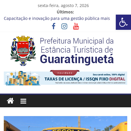
Pular
sexta-feira, agosto 7, 2026
para
Últimos:
Barra de Ferramentas Aberta
o
Capacitação e inovação para uma gestão pública mais
conteúdo
eficiente!
Seu próximo emprego pode estar mais perto do que você
imagina
Novo curso no Qualifica Guará
Prefeitura de Guaratinguetá divulga novo cronograma dos
editais da PNAB
Guaratinguetá realizará ação de vacinação contra a Febre
Prefeitura
Amarela na região da Rocinha
Estância
Turística
Guaratinguetá