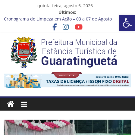
Pular
quinta-feira, agosto 6, 2026
para
Últimos:
Ba
o
Cronograma do Limpeza em Ação – 03 a 07 de Agosto
conteúdo
Prefeitura de Guaratinguetá entrega revitalização da Praça
Coelho Neto
Vem conferir como nossos alunos estão ainda mais lindos!
CRONOGRAMA DE LAVAGEM E LIMPEZA DOS RESERVATÓRIOS
Guaratinguetá se destaca em competições esportivas da
região
Prefeitura
Estância
Turística
Guaratinguetá