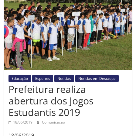
Prefeitura
Estância
Turística
Guaratinguetá
Educação
Esportes
Notícias
Notícias em Destaque
Prefeitura realiza
abertura dos Jogos
Estudantis 2019
18/06/2019
Comunicacao
18/06/2019