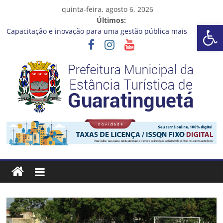
Pular
quinta-feira, agosto 6, 2026
para
Últimos:
Barra de Ferramentas Aberta
o
Capacitação e inovação para uma gestão pública mais
conteúdo
eficiente!
Seu próximo emprego pode estar mais perto do que você
imagina
Novo curso no Qualifica Guará
Prefeitura de Guaratinguetá divulga novo cronograma dos
editais da PNAB
Guaratinguetá realizará ação de vacinação contra a Febre
Prefeitura
Amarela na região da Rocinha
Estância
Turística
Guaratinguetá