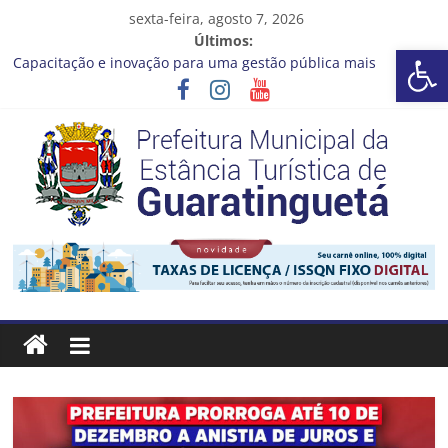
Pular
sexta-feira, agosto 7, 2026
para
Últimos:
Barra de Ferramentas Aberta
o
Capacitação e inovação para uma gestão pública mais
conteúdo
eficiente!
Seu próximo emprego pode estar mais perto do que você
imagina
Novo curso no Qualifica Guará
Prefeitura de Guaratinguetá divulga novo cronograma dos
editais da PNAB
Guaratinguetá realizará ação de vacinação contra a Febre
Prefeitura
Amarela na região da Rocinha
Estância
Turística
Guaratinguetá