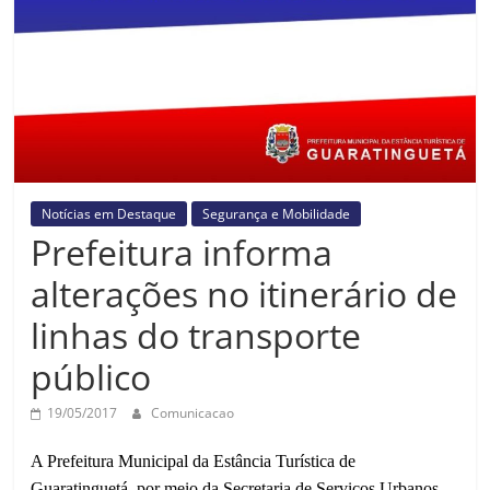
Prefeitura
Estância
Turística
Guaratinguetá
Notícias em Destaque
Segurança e Mobilidade
Prefeitura informa
alterações no itinerário de
linhas do transporte
público
19/05/2017
Comunicacao
A Prefeitura Municipal da Estância Turística de
Guaratinguetá, por meio da Secretaria de Serviços Urbanos,