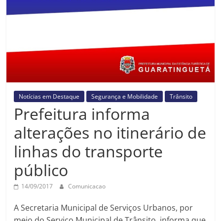
Prefeitura
Estância
Turística
Guaratinguetá
Notícias em Destaque
Segurança e Mobilidade
Trânsito
Prefeitura informa
alterações no itinerário de
linhas do transporte
público
14/09/2017
Comunicacao
A Secretaria Municipal de Serviços Urbanos, por
meio do Serviço Municipal de Trânsito, informa que