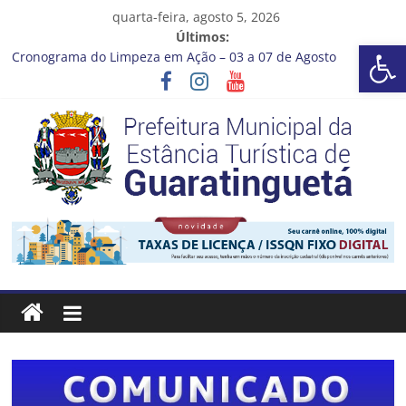
Pular
quarta-feira, agosto 5, 2026
para
Últimos:
Barra de Ferramentas Aberta
o
Cronograma do Limpeza em Ação – 03 a 07 de Agosto
conteúdo
Prefeitura de Guaratinguetá entrega revitalização da Praça
Coelho Neto
Vem conferir como nossos alunos estão ainda mais lindos!
CRONOGRAMA DE LAVAGEM E LIMPEZA DOS RESERVATÓRIOS
Guaratinguetá se destaca em competições esportivas da
região
Prefeitura
Estância
Turística
Guaratinguetá