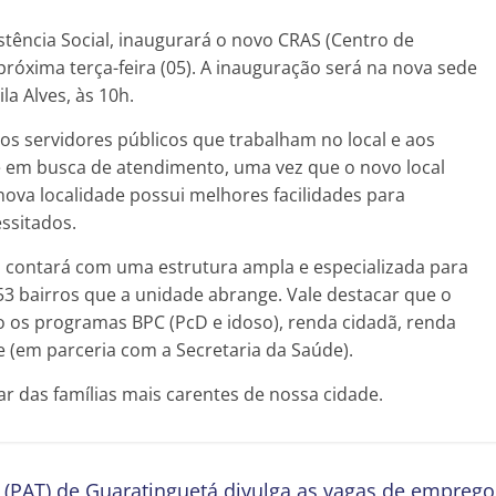
istência Social, inaugurará o novo CRAS (Centro de
 próxima terça-feira (05). A inauguração será na nova sede
la Alves, às 10h.
os servidores públicos que trabalham no local e aos
 em busca de atendimento, uma vez que o novo local
nova localidade possui melhores facilidades para
ssitados.
 contará com uma estrutura ampla e especializada para
53 bairros que a unidade abrange. Vale destacar que o
 os programas BPC (PcD e idoso), renda cidadã, renda
te (em parceria com a Secretaria da Saúde).
ar das famílias mais carentes de nossa cidade.
(PAT) de Guaratinguetá divulga as vagas de emprego