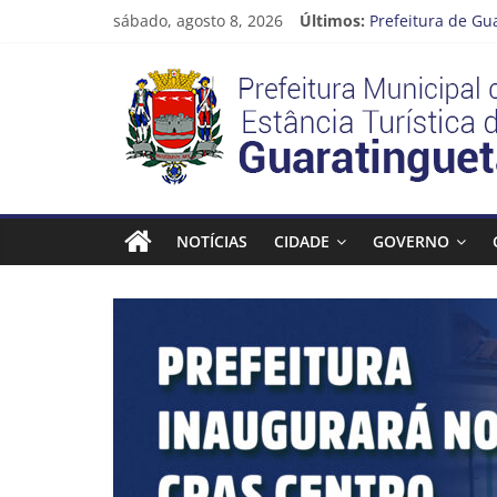
Pular
sábado, agosto 8, 2026
Últimos:
Prefeitura de Gu
para
Atenção, motoris
o
Prefeitura
Cinema Pontos M
conteúdo
Neste sábado (08
A Operação Cata 
Estância
Turística
NOTÍCIAS
CIDADE
GOVERNO
Guaratinguetá
Prefeitura
Estância
Turística
Guaratinguetá