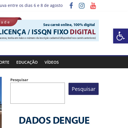
uva entre os dias 6 e 8 de agosto
grama “Sábado Saúde”
Barra de Ferramentas Aberta
ORTE
EDUCAÇÃO
VÍDEOS
Pesquisar
Pesquisar