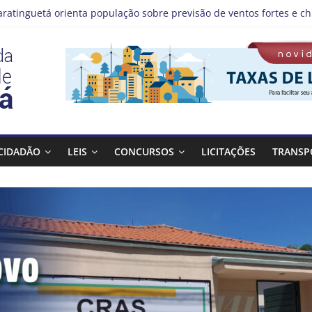
aratinguetá orienta população sobre previsão de ventos fortes e ch
tas!
IS | Programação de Agosto
), a Prefeitura de Guaratinguetá realiza mais uma edição do pro
Bagulho atenderá o seguinte bairro neste sábado, (08)
CIDADÃO
LEIS
CONCURSOS
LICITAÇÕES
TRANSP