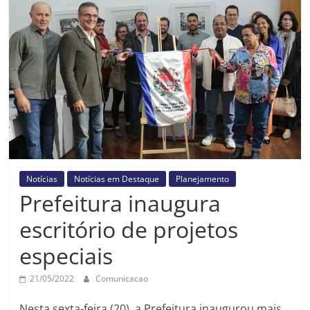
Prefeitura
Estância
Turística
Guaratinguetá
Notícias
Notícias em Destaque
Planejamento
Prefeitura inaugura
escritório de projetos
especiais
21/05/2022
Comunicacao
Nesta sexta-feira (20), a Prefeitura inaugurou mais