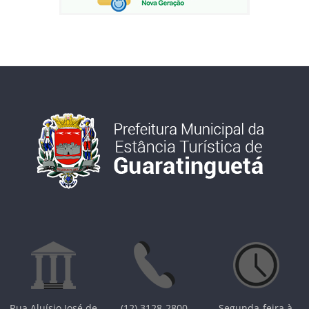
Rua Aluísio José de
(12) 3128-2800
Segunda-feira à