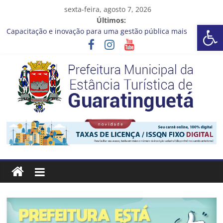
Pular
sexta-feira, agosto 7, 2026
para
Últimos:
Barra de Ferramentas Aberta
o
Capacitação e inovação para uma gestão pública mais
conteúdo
eficiente!
Seu próximo emprego pode estar mais perto do que você
imagina
Novo curso no Qualifica Guará
Prefeitura de Guaratinguetá divulga novo cronograma dos
editais da PNAB
Guaratinguetá realizará ação de vacinação contra a Febre
Prefeitura
Amarela na região da Rocinha
Estância
Turística
Guaratinguetá