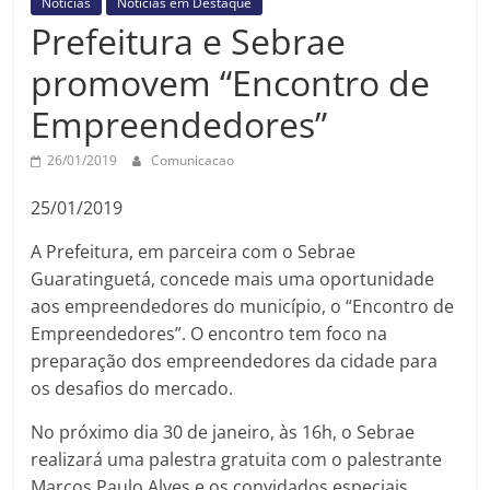
Notícias
Notícias em Destaque
Prefeitura
Prefeitura e Sebrae
Estância
Turística
promovem “Encontro de
Guaratinguetá
Empreendedores”
26/01/2019
Comunicacao
25/01/2019
A Prefeitura, em parceira com o Sebrae
Guaratinguetá, concede mais uma oportunidade
aos empreendedores do município, o “Encontro de
Empreendedores”. O encontro tem foco na
preparação dos empreendedores da cidade para
os desafios do mercado.
No próximo dia 30 de janeiro, às 16h, o Sebrae
realizará uma palestra gratuita com o palestrante
Marcos Paulo Alves e os convidados especiais