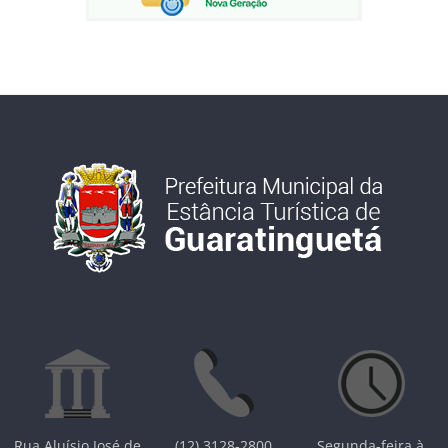
Rua Aluísio José de
(12) 3128-2800
Segunda-feira à