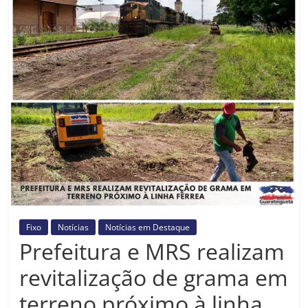
Prefeitura
Estância
Turística
Guaratinguetá
Fixo
Notícias
Notícias em Destaque
Prefeitura e MRS realizam
revitalização de grama em
terreno próximo à linha