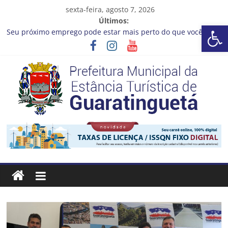
Pular
sexta-feira, agosto 7, 2026
para
Últimos:
Barra de Ferramentas Aberta
Prefeitura de Guaratinguetá orienta população sobre previsão
o
de ventos fortes e chuva entre os dias 6 e 8 de agosto
conteúdo
Seu próximo emprego pode estar mais perto do que você
imagina
Cinema Pontos MIS | Programação de Agosto
Neste sábado (08), a Prefeitura de Guaratinguetá realiza mais
uma edição do programa “Sábado Saúde”
A Operação Cata Bagulho atenderá o seguinte bairro neste
sábado, (08)
Prefeitura
Estância
Turística
Guaratinguetá