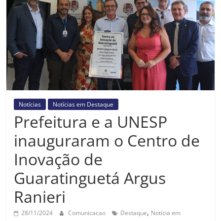
Prefeitura
Estância
Turística
Guaratinguetá
Notícias
Notícias em Destaque
Prefeitura e a UNESP
inauguraram o Centro de
Inovação de
Guaratinguetá Argus
Ranieri
,
28/11/2024
Comunicacao
Destaque
Notícia em