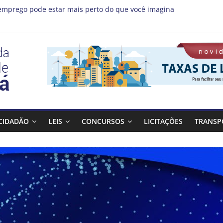
emprego pode estar mais perto do que você imagina
s MIS | Programação de Agosto
(08), a Prefeitura de Guaratinguetá realiza mais uma edição do 
ta Bagulho atenderá o seguinte bairro neste sábado, (08)
 Guaratinguetá orienta população sobre previsão de ventos fortes e
CIDADÃO
LEIS
CONCURSOS
LICITAÇÕES
TRANSP