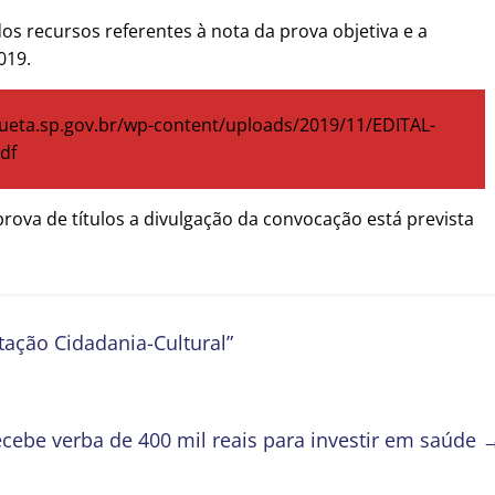
dos recursos referentes à nota da prova objetiva e a
019.
ngueta.sp.gov.br/wp-content/uploads/2019/11/EDITAL-
df
rova de títulos a divulgação da convocação está prevista
stação Cidadania-Cultural”
cebe verba de 400 mil reais para investir em saúde