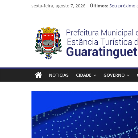
Pular
sexta-feira, agosto 7, 2026
Últimos:
Seu próximo 
para
Cinema Ponto
o
Neste sábado 
conteúdo
A Operação Ca
Prefeitura
Prefeitura de
Estância
Turística
NOTÍCIAS
CIDADE
GOVERNO
Guaratinguetá
Prefeitura
Estância
Turística
Guaratinguetá