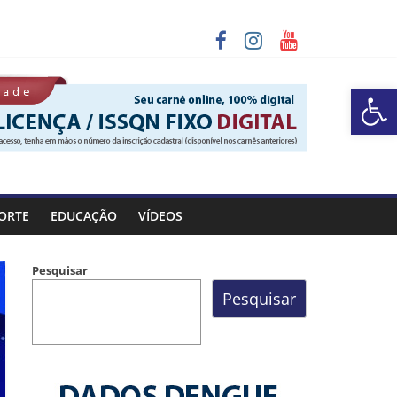
programa “Sábado Saúde”
Barra de Ferramentas Aberta
 chuva entre os dias 6 e 8 de agosto
ORTE
EDUCAÇÃO
VÍDEOS
Pesquisar
Pesquisar