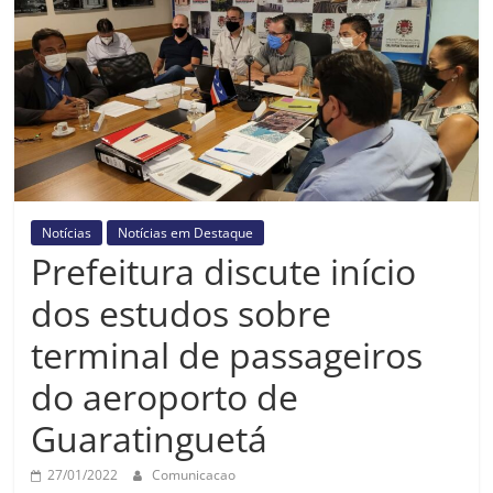
Prefeitura
Estância
Turística
Guaratinguetá
Notícias
Notícias em Destaque
Prefeitura discute início
dos estudos sobre
terminal de passageiros
do aeroporto de
Guaratinguetá
27/01/2022
Comunicacao