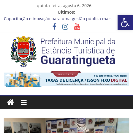
Pular
quinta-feira, agosto 6, 2026
para
Últimos:
Barra de Ferramentas Aberta
o
Capacitação e inovação para uma gestão pública mais
conteúdo
eficiente!
Seu próximo emprego pode estar mais perto do que você
imagina
Novo curso no Qualifica Guará
Prefeitura de Guaratinguetá divulga novo cronograma dos
editais da PNAB
Guaratinguetá realizará ação de vacinação contra a Febre
Prefeitura
Amarela na região da Rocinha
Estância
Turística
Guaratinguetá