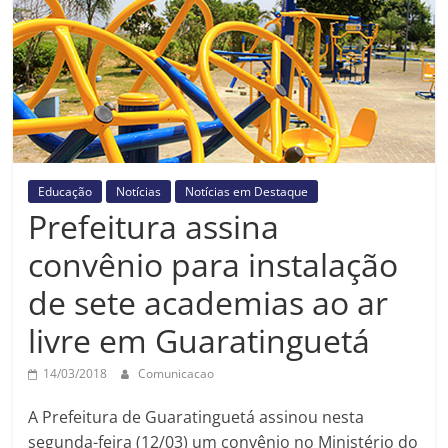
Prefeitura
Estância
Turística
Guaratinguetá
Educação
Notícias
Notícias em Destaque
Prefeitura assina
convênio para instalação
de sete academias ao ar
livre em Guaratinguetá
14/03/2018
Comunicacao
A Prefeitura de Guaratinguetá assinou nesta
segunda-feira (12/03) um convênio no Ministério do