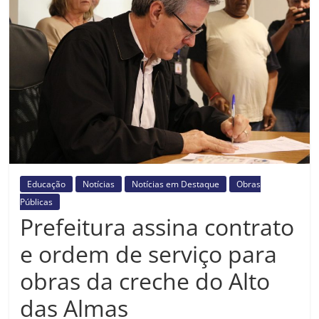
Prefeitura
Estância
Turística
Guaratinguetá
Educação
Notícias
Notícias em Destaque
Obras
Públicas
Prefeitura assina contrato
e ordem de serviço para
obras da creche do Alto
das Almas