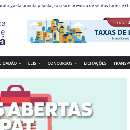
aratinguetá orienta população sobre previsão de ventos fortes e ch
tas!
IS | Programação de Agosto
), a Prefeitura de Guaratinguetá realiza mais uma edição do pro
Bagulho atenderá o seguinte bairro neste sábado, (08)
CIDADÃO
LEIS
CONCURSOS
LICITAÇÕES
TRANSP