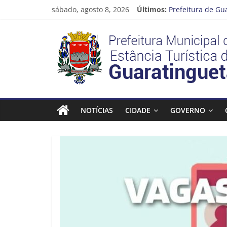
Pular
sábado, agosto 8, 2026
Últimos:
Prefeitura de Gu
para
Atenção, motoris
o
Prefeitura
Cinema Pontos M
conteúdo
Neste sábado (08
A Operação Cata 
Estância
Turística
NOTÍCIAS
CIDADE
GOVERNO
Guaratinguetá
Prefeitura
Estância
Turística
Guaratinguetá