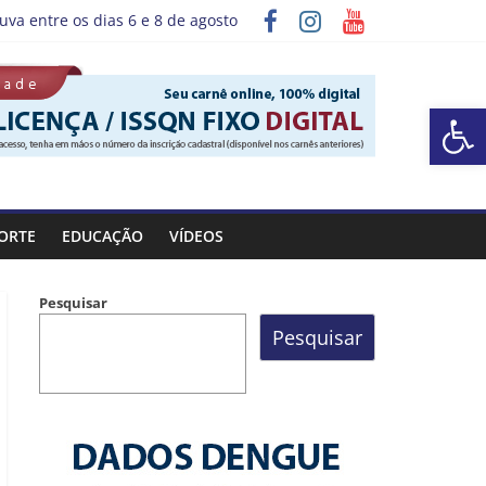
uva entre os dias 6 e 8 de agosto
grama “Sábado Saúde”
Barra de Ferramentas Aberta
ORTE
EDUCAÇÃO
VÍDEOS
Pesquisar
Pesquisar