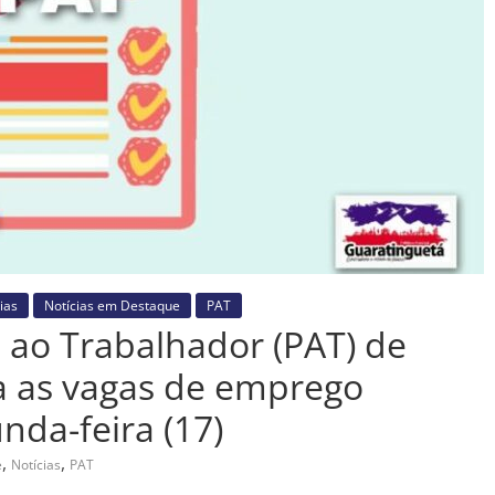
ias
Notícias em Destaque
PAT
 ao Trabalhador (PAT) de
a as vagas de emprego
nda-feira (17)
,
,
e
Notícias
PAT