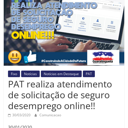
Prefeitura
Estância
Turística
Guaratinguetá
Fixo
Notícias
Notícias em Destaque
PAT
PAT realiza atendimento
de solicitação de seguro
desemprego online!!
30/03/2020
Comunicacao
30/01/2020