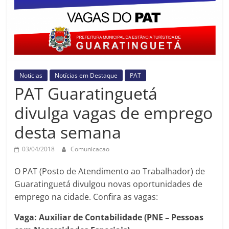
Prefeitura
Estância
Turística
Guaratinguetá
Notícias
Notícias em Destaque
PAT
PAT Guaratinguetá
divulga vagas de emprego
desta semana
03/04/2018
Comunicacao
O PAT (Posto de Atendimento ao Trabalhador) de
Guaratinguetá divulgou novas oportunidades de
emprego na cidade. Confira as vagas:
Vaga: Auxiliar de Contabilidade (PNE – Pessoas