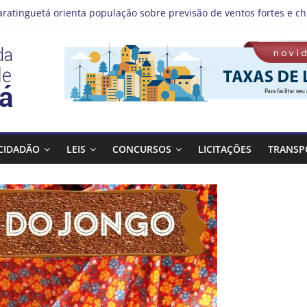
aratinguetá orienta população sobre previsão de ventos fortes e ch
tas!
IS | Programação de Agosto
), a Prefeitura de Guaratinguetá realiza mais uma edição do pro
Bagulho atenderá o seguinte bairro neste sábado, (08)
CIDADÃO
LEIS
CONCURSOS
LICITAÇÕES
TRANSP