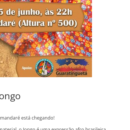
Jongo
Tamandaré está chegando!
terial, o Jongo é uma expressão afro brasileira,