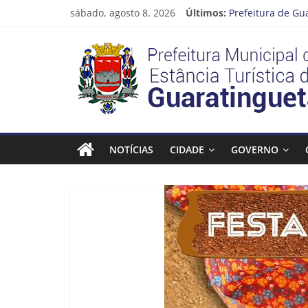
Pular
sábado, agosto 8, 2026
Últimos:
Prefeitura de Gu
para
Atenção, motoris
o
Prefeitura
Cinema Pontos M
conteúdo
Neste sábado (08
A Operação Cata 
Estância
Turística
NOTÍCIAS
CIDADE
GOVERNO
Guaratinguetá
Prefeitura
Estância
Turística
Guaratinguetá