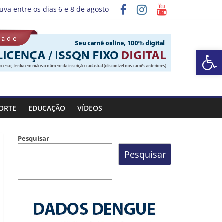
uva entre os dias 6 e 8 de agosto
grama “Sábado Saúde”
Barra de Ferramentas Aberta
ORTE
EDUCAÇÃO
VÍDEOS
Pesquisar
Pesquisar