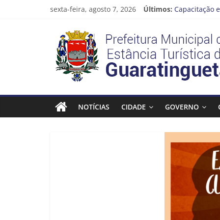
Pular
sexta-feira, agosto 7, 2026
Últimos:
Capacitação e
para
Seu próximo 
o
Prefeitura
Novo curso no
conteúdo
Prefeitura de
Guaratinguetá
Estância
Turística
NOTÍCIAS
CIDADE
GOVERNO
Guaratinguetá
Prefeitura
Estância
Turística
Guaratinguetá