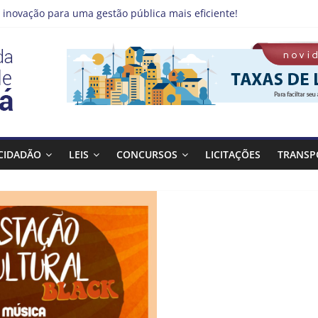
 inovação para uma gestão pública mais eficiente!
emprego pode estar mais perto do que você imagina
 Qualifica Guará
 Guaratinguetá divulga novo cronograma dos editais da PNAB
 realizará ação de vacinação contra a Febre Amarela na região da
CIDADÃO
LEIS
CONCURSOS
LICITAÇÕES
TRANSP