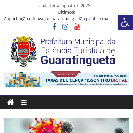
Pular
sexta-feira, agosto 7, 2026
para
Últimos:
Barra de Ferramentas Aberta
o
Capacitação e inovação para uma gestão pública mais
conteúdo
eficiente!
Seu próximo emprego pode estar mais perto do que você
imagina
Novo curso no Qualifica Guará
Prefeitura de Guaratinguetá divulga novo cronograma dos
editais da PNAB
Guaratinguetá realizará ação de vacinação contra a Febre
Prefeitura
Amarela na região da Rocinha
Estância
Turística
Guaratinguetá