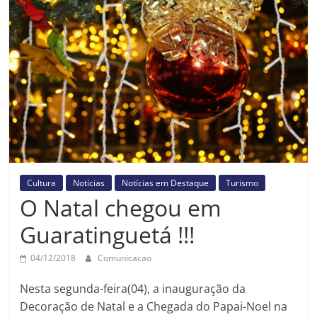
Prefeitura
Estância
Turística
Guaratinguetá
Cultura
Notícias
Notícias em Destaque
Turismo
O Natal chegou em
Guaratinguetá !!!
04/12/2018
Comunicacao
Nesta segunda-feira(04), a inauguração da
Decoração de Natal e a Chegada do Papai-Noel na